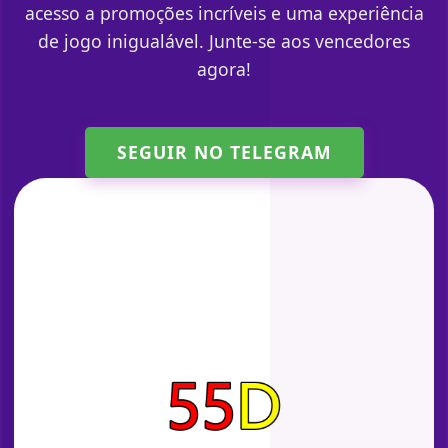
acesso a promoções incríveis e uma experiência
de jogo inigualável. Junte-se aos vencedores
agora!
SEGUIR NO TELEGRAM