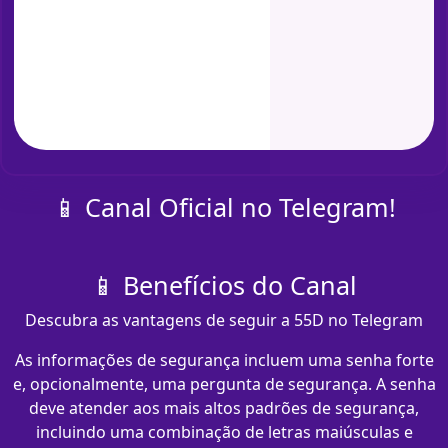
📱 Canal Oficial no Telegram!
📱 Benefícios do Canal
Descubra as vantagens de seguir a 55D no Telegram
As informações de segurança incluem uma senha forte
e, opcionalmente, uma pergunta de segurança. A senha
deve atender aos mais altos padrões de segurança,
incluindo uma combinação de letras maiúsculas e