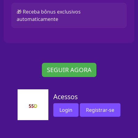
🎁 Receba bônus exclusivos
automaticamente
SEGUIR AGORA
Acessos
Login
Registrar-se