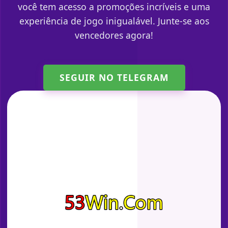
você tem acesso a promoções incríveis e uma
experiência de jogo inigualável. Junte-se aos
vencedores agora!
SEGUIR NO TELEGRAM