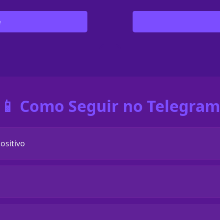
e
📱 Como Seguir no Telegram
ositivo