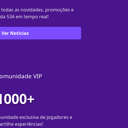
e todas as novidades, promoções e
 da 53A em tempo real!
Ver Notícias
Comunidade VIP
1000+
unidade exclusiva de jogadores e
rtilhe experiências!