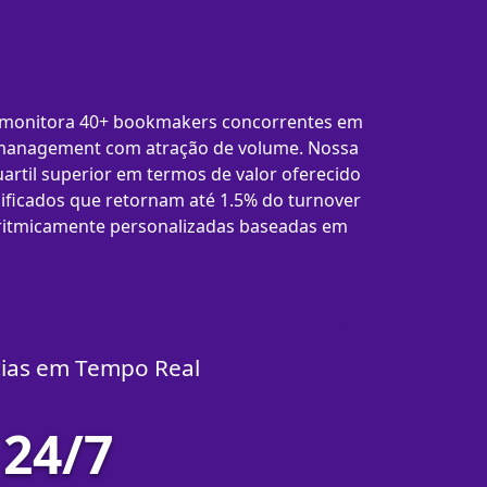
e monitora 40+ bookmakers concorrentes em
k management com atração de volume. Nossa
rtil superior em termos de valor oferecido
ficados que retornam até 1.5% do turnover
ritmicamente personalizadas baseadas em
cias em Tempo Real
24/7