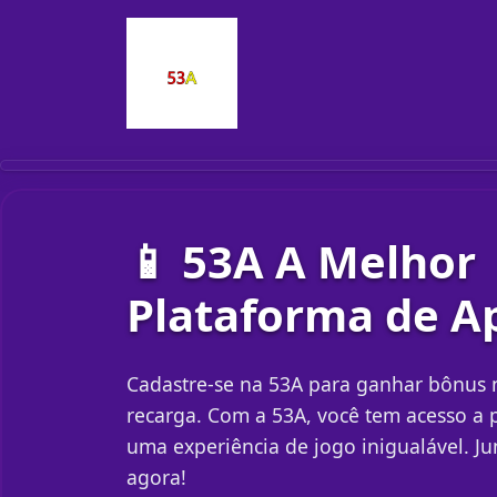
📱 53A A Melhor
Plataforma de A
Cadastre-se na 53A para ganhar bônus 
recarga. Com a 53A, você tem acesso a 
uma experiência de jogo inigualável. J
agora!