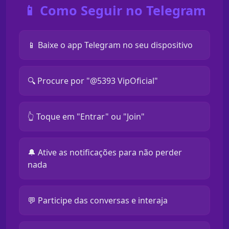
📱 Como Seguir no Telegram
📱 Baixe o app Telegram no seu dispositivo
🔍 Procure por "@5393 VipOficial"
👆 Toque em "Entrar" ou "Join"
🔔 Ative as notificações para não perder
nada
💬 Participe das conversas e interaja