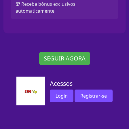
🎁 Receba bônus exclusivos
automaticamente
SEGUIR AGORA
Acessos
Login
Registrar-se