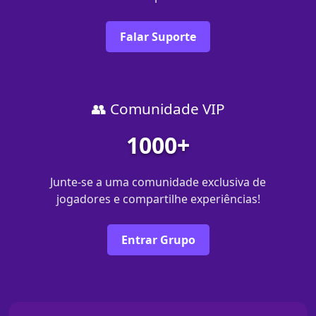
Falar Suporte
👥 Comunidade VIP
1000+
Junte-se a uma comunidade exclusiva de
jogadores e compartilhe experiências!
Entrar Grupo