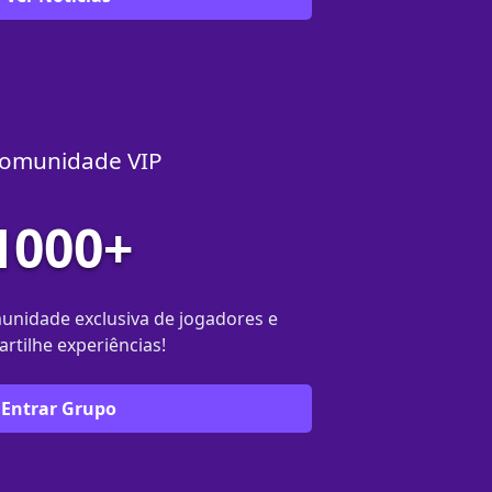
Comunidade VIP
1000+
unidade exclusiva de jogadores e
rtilhe experiências!
Entrar Grupo