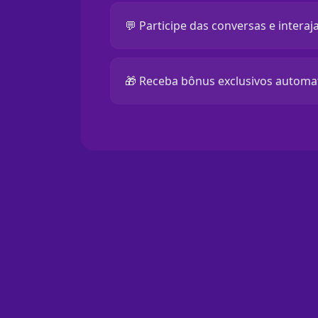
💬 Participe das conversas e interaj
🎁 Receba bônus exclusivos autom