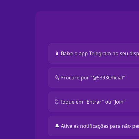
📱 Baixe o app Telegram no seu disp
🔍 Procure por "@5393Oficial"
👆 Toque em "Entrar" ou "Join"
🔔 Ative as notificações para não p