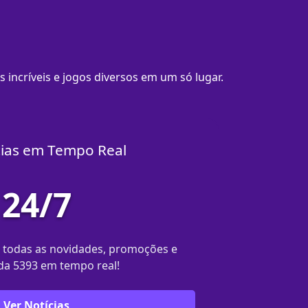
incríveis e jogos diversos em um só lugar.
cias em Tempo Real
24/7
e todas as novidades, promoções e
da 5393 em tempo real!
Ver Notícias