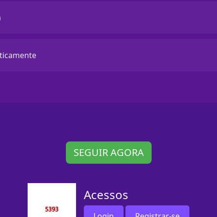
a
aticamente
SEGUIR AGORA
Acessos
Login
Registrar-se