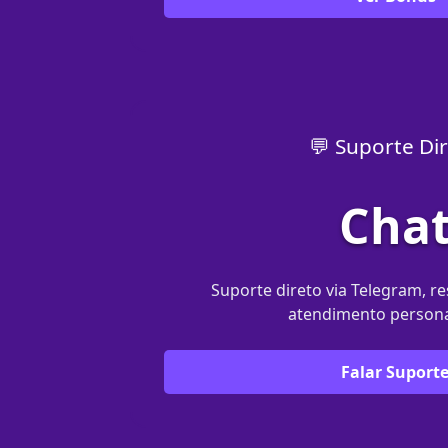
💬 Suporte Di
Cha
Suporte direto via Telegram, r
atendimento persona
Falar Suport