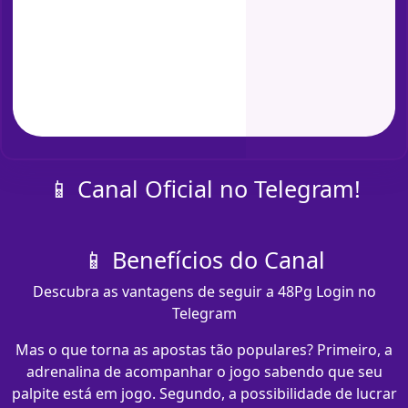
📱 Canal Oficial no Telegram!
📱 Benefícios do Canal
Descubra as vantagens de seguir a 48Pg Login no
Telegram
Mas o que torna as apostas tão populares? Primeiro, a
adrenalina de acompanhar o jogo sabendo que seu
palpite está em jogo. Segundo, a possibilidade de lucrar