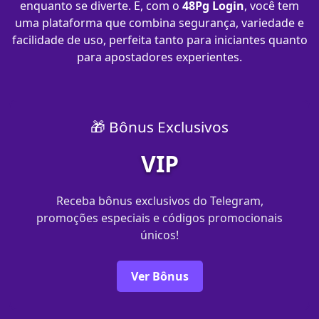
enquanto se diverte. E, com o
48Pg Login
, você tem
uma plataforma que combina segurança, variedade e
facilidade de uso, perfeita tanto para iniciantes quanto
para apostadores experientes.
🎁 Bônus Exclusivos
VIP
Receba bônus exclusivos do Telegram,
promoções especiais e códigos promocionais
únicos!
Ver Bônus