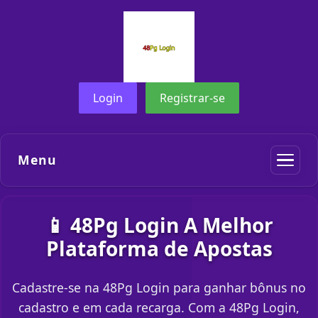
Login
Registrar-se
Menu
📱 48Pg Login A Melhor
Plataforma de Apostas
Cadastre-se na 48Pg Login para ganhar bônus no
cadastro e em cada recarga. Com a 48Pg Login,