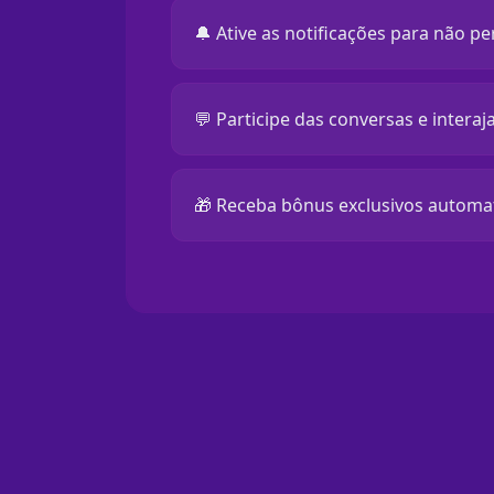
🔔 Ative as notificações para não p
💬 Participe das conversas e interaj
🎁 Receba bônus exclusivos autom