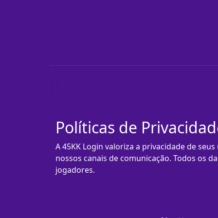
Políticas de Privacida
A 45KK Login valoriza a privacidade de seu
nossos canais de comunicação. Todos os dad
jogadores.