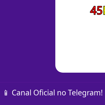
📱 Canal Oficial no Telegram!