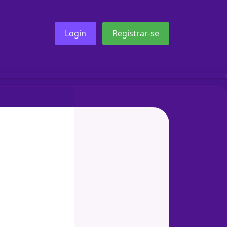
Login
Registrar-se