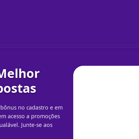
 Melhor
postas
 bônus no cadastro e em
tem acesso a promoções
ualável. Junte-se aos