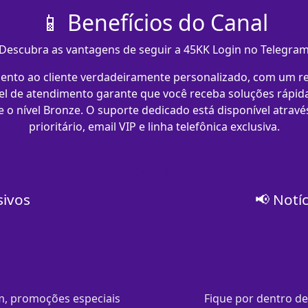
📱 Benefícios do Canal
Descubra as vantagens de seguir a 45KK Login no Telegra
mento ao cliente verdadeiramente personalizado, com um r
ível de atendimento garante que você receba soluções rápi
o nível Bronze. O suporte dedicado está disponível através 
prioritário, email VIP e linha telefônica exclusiva.
sivos
📢 Notí
m, promoções especiais
Fique por dentro d