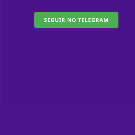
SEGUIR NO TELEGRAM