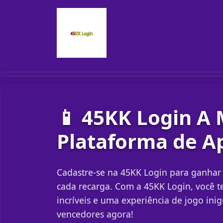
📱 45KK Login A
Plataforma de A
Cadastre-se na 45KK Login para ganhar
cada recarga. Com a 45KK Login, você 
incríveis e uma experiência de jogo inig
vencedores agora!