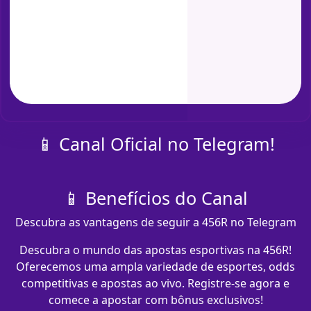
📱 Canal Oficial no Telegram!
📱 Benefícios do Canal
Descubra as vantagens de seguir a 456R no Telegram
Descubra o mundo das apostas esportivas na 456R!
Oferecemos uma ampla variedade de esportes, odds
competitivas e apostas ao vivo. Registre-se agora e
comece a apostar com bônus exclusivos!