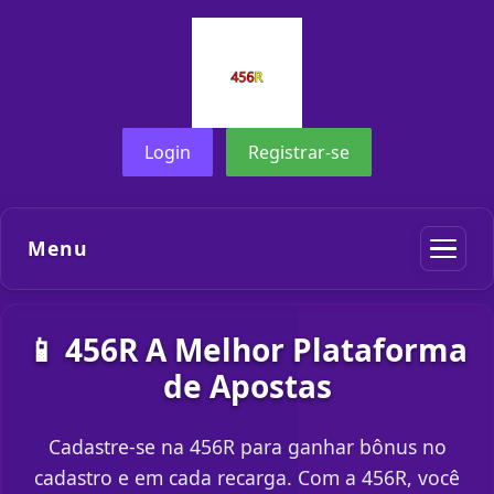
Login
Registrar-se
Menu
📱 456R A Melhor Plataforma
de Apostas
Cadastre-se na 456R para ganhar bônus no
cadastro e em cada recarga. Com a 456R, você