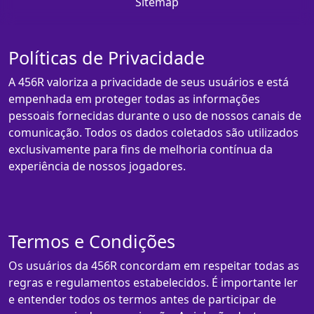
Sitemap
Políticas de Privacidade
A 456R valoriza a privacidade de seus usuários e está
empenhada em proteger todas as informações
pessoais fornecidas durante o uso de nossos canais de
comunicação. Todos os dados coletados são utilizados
exclusivamente para fins de melhoria contínua da
experiência de nossos jogadores.
Termos e Condições
Os usuários da 456R concordam em respeitar todas as
regras e regulamentos estabelecidos. É importante ler
e entender todos os termos antes de participar de