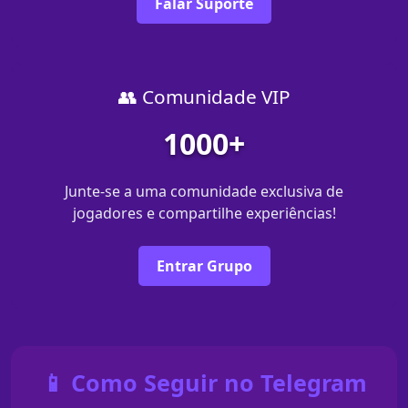
Falar Suporte
👥 Comunidade VIP
1000+
Junte-se a uma comunidade exclusiva de
jogadores e compartilhe experiências!
Entrar Grupo
📱 Como Seguir no Telegram