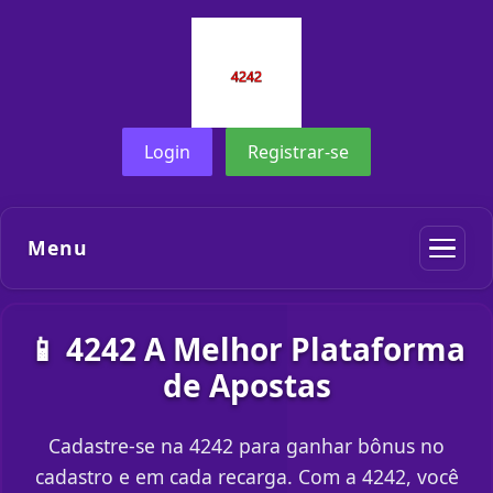
Login
Registrar-se
Menu
📱 4242 A Melhor Plataforma
de Apostas
Cadastre-se na 4242 para ganhar bônus no
cadastro e em cada recarga. Com a 4242, você