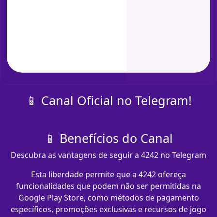
📱 Canal Oficial no Telegram!
📱 Benefícios do Canal
Descubra as vantagens de seguir a 4242 no Telegram
Esta liberdade permite que a 4242 ofereça
funcionalidades que podem não ser permitidas na
Google Play Store, como métodos de pagamento
específicos, promoções exclusivas e recursos de jogo