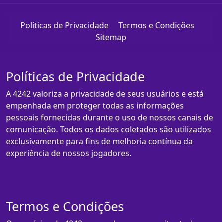
Políticas de Privacidade
Termos e Condições
Sitemap
Políticas de Privacidade
A 4242 valoriza a privacidade de seus usuários e está
empenhada em proteger todas as informações
pessoais fornecidas durante o uso de nossos canais de
comunicação. Todos os dados coletados são utilizados
exclusivamente para fins de melhoria contínua da
experiência de nossos jogadores.
Termos e Condições