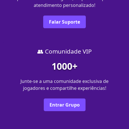
atendimento personalizado!
Falar Suporte
👥 Comunidade VIP
1000+
Junte-se a uma comunidade exclusiva de
jogadores e compartilhe experiências!
Entrar Grupo