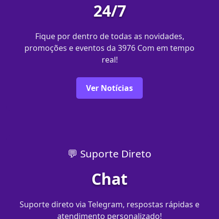
24/7
Fique por dentro de todas as novidades,
promoções e eventos da 3976 Com em tempo
real!
Ver Notícias
💬 Suporte Direto
Chat
Suporte direto via Telegram, respostas rápidas e
atendimento personalizado!