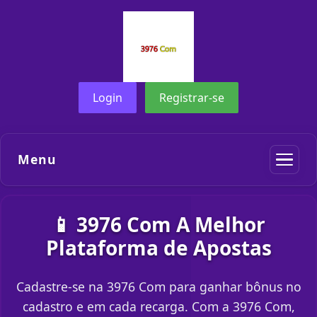
Login
Registrar-se
Menu
📱 3976 Com A Melhor
Plataforma de Apostas
Cadastre-se na 3976 Com para ganhar bônus no
cadastro e em cada recarga. Com a 3976 Com,