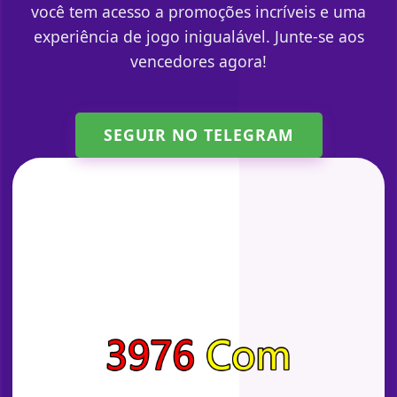
você tem acesso a promoções incríveis e uma
experiência de jogo inigualável. Junte-se aos
vencedores agora!
SEGUIR NO TELEGRAM