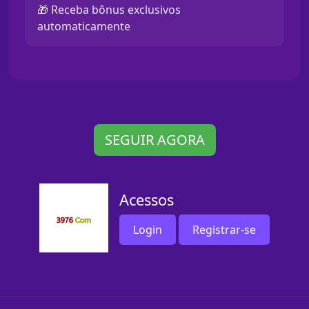
🎁 Receba bônus exclusivos
automaticamente
SEGUIR AGORA
Acessos
Login
Registrar-se