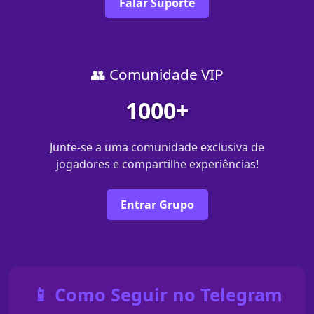
Falar Suporte
👥 Comunidade VIP
1000+
Junte-se a uma comunidade exclusiva de
jogadores e compartilhe experiências!
Entrar Grupo
📱 Como Seguir no Telegram