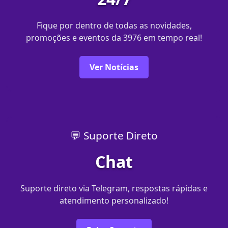
Fique por dentro de todas as novidades,
promoções e eventos da 3976 em tempo real!
Ver Notícias
💬 Suporte Direto
Chat
Suporte direto via Telegram, respostas rápidas e
atendimento personalizado!