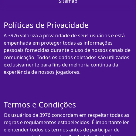
Sitemap
Políticas de Privacidade
A 3976 valoriza a privacidade de seus usuários e está
empenhada em proteger todas as informações
pessoais fornecidas durante o uso de nossos canais de
comunicação. Todos os dados coletados são utilizados
exclusivamente para fins de melhoria contínua da
experiência de nossos jogadores.
Termos e Condições
Os usuários da 3976 concordam em respeitar todas as
regras e regulamentos estabelecidos. É importante ler
e entender todos os termos antes de participar de