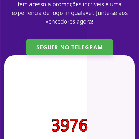
tem acesso a promoções incríveis e uma
experiência de jogo inigualável. Junte-se aos
vencedores agora!
SEGUIR NO TELEGRAM