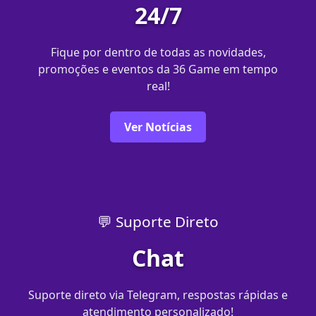
24/7
Fique por dentro de todas as novidades,
promoções e eventos da 36 Game em tempo
real!
Ver Notícias
💬 Suporte Direto
Chat
Suporte direto via Telegram, respostas rápidas e
atendimento personalizado!