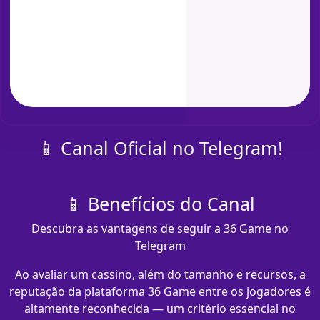
📱 Canal Oficial no Telegram!
📱 Benefícios do Canal
Descubra as vantagens de seguir a 36 Game no
Telegram
Ao avaliar um cassino, além do tamanho e recursos, a
reputação da plataforma 36 Game entre os jogadores é
altamente reconhecida — um critério essencial no