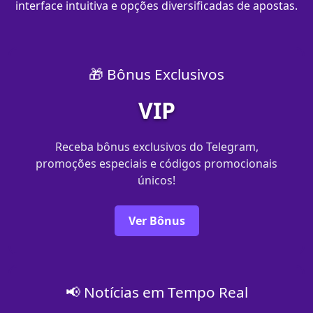
interface intuitiva e opções diversificadas de apostas.
🎁 Bônus Exclusivos
VIP
Receba bônus exclusivos do Telegram,
promoções especiais e códigos promocionais
únicos!
Ver Bônus
📢 Notícias em Tempo Real