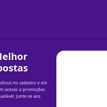
Melhor
postas
bônus no cadastro e em
em acesso a promoções
ualável. Junte-se aos