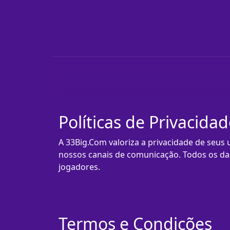
Políticas de Privacida
A 33Big.Com valoriza a privacidade de seus
nossos canais de comunicação. Todos os dad
jogadores.
Termos e Condições