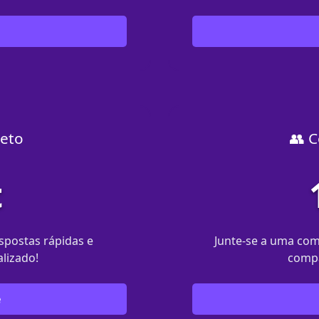
reto
👥 
t
espostas rápidas e
Junte-se a uma com
lizado!
compa
e