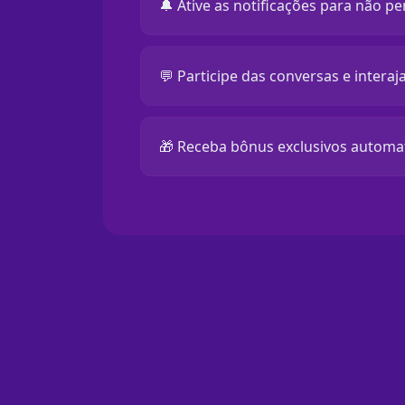
🔔 Ative as notificações para não p
💬 Participe das conversas e interaj
🎁 Receba bônus exclusivos autom