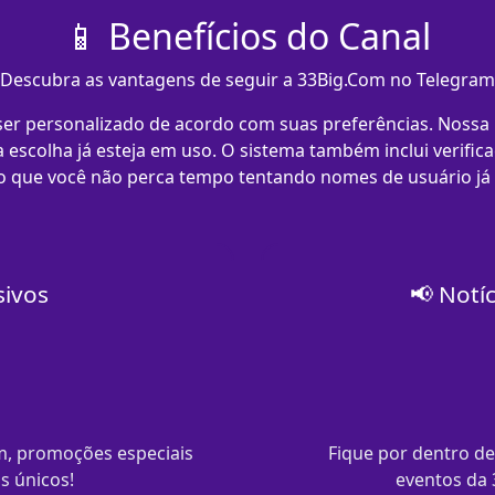
📱 Benefícios do Canal
Descubra as vantagens de seguir a 33Big.Com no Telegram
ser personalizado de acordo com suas preferências. Nossa
escolha já esteja em uso. O sistema também inclui verific
o que você não perca tempo tentando nomes de usuário já
sivos
📢 Notí
m, promoções especiais
Fique por dentro d
s únicos!
eventos da 