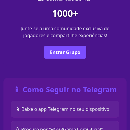
1000+
Junte-se a uma comunidade exclusiva de
jogadores e compartilhe experiências!
Entrar Grupo
📱 Como Seguir no Telegram
📱 Baixe o app Telegram no seu dispositivo
🔍 Procure por "@333Game.ComOficial"