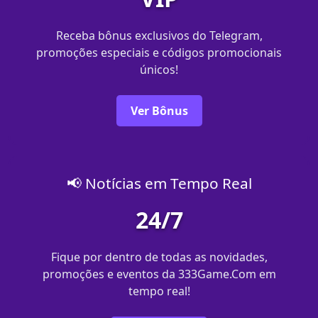
Receba bônus exclusivos do Telegram,
promoções especiais e códigos promocionais
únicos!
Ver Bônus
📢 Notícias em Tempo Real
24/7
Fique por dentro de todas as novidades,
promoções e eventos da 333Game.Com em
tempo real!