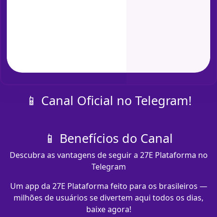
📱 Canal Oficial no Telegram!
📱 Benefícios do Canal
Descubra as vantagens de seguir a 27E Plataforma no
Telegram
Um app da 27E Plataforma feito para os brasileiros —
milhões de usuários se divertem aqui todos os dias,
baixe agora!