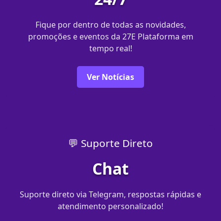
Fique por dentro de todas as novidades,
promoções e eventos da 27E Plataforma em
tempo real!
Ver Notícias
💬 Suporte Direto
Chat
Suporte direto via Telegram, respostas rápidas e
atendimento personalizado!