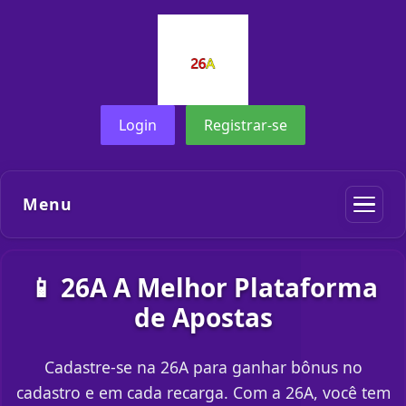
Login
Registrar-se
Menu
📱 26A A Melhor Plataforma
de Apostas
Cadastre-se na 26A para ganhar bônus no
cadastro e em cada recarga. Com a 26A, você tem