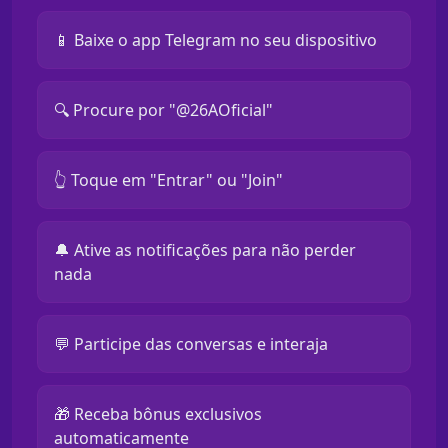
📱 Baixe o app Telegram no seu dispositivo
🔍 Procure por "@26AOficial"
👆 Toque em "Entrar" ou "Join"
🔔 Ative as notificações para não perder
nada
💬 Participe das conversas e interaja
🎁 Receba bônus exclusivos
automaticamente