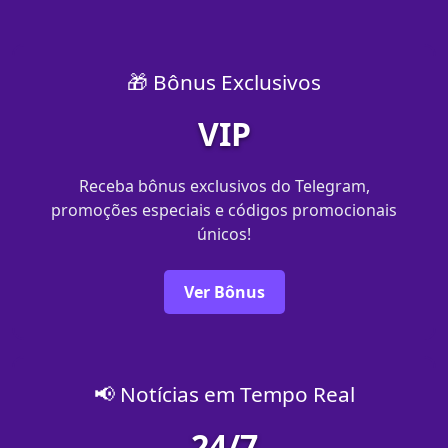
🎁 Bônus Exclusivos
VIP
Receba bônus exclusivos do Telegram,
promoções especiais e códigos promocionais
únicos!
Ver Bônus
📢 Notícias em Tempo Real
24/7