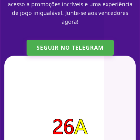
acesso a promoções incríveis e uma experiência
de jogo inigualável. Junte-se aos vencedores
agora!
SEGUIR NO TELEGRAM