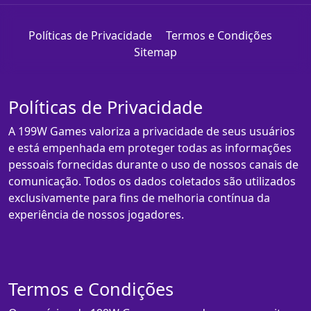
Políticas de Privacidade
Termos e Condições
Sitemap
Políticas de Privacidade
A 199W Games valoriza a privacidade de seus usuários
e está empenhada em proteger todas as informações
pessoais fornecidas durante o uso de nossos canais de
comunicação. Todos os dados coletados são utilizados
exclusivamente para fins de melhoria contínua da
experiência de nossos jogadores.
Termos e Condições