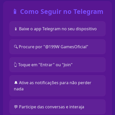
📱 Como Seguir no Telegram
📱 Baixe o app Telegram no seu dispositivo
🔍 Procure por "@199W GamesOficial"
👆 Toque em "Entrar" ou "Join"
🔔 Ative as notificações para não perder
nada
💬 Participe das conversas e interaja