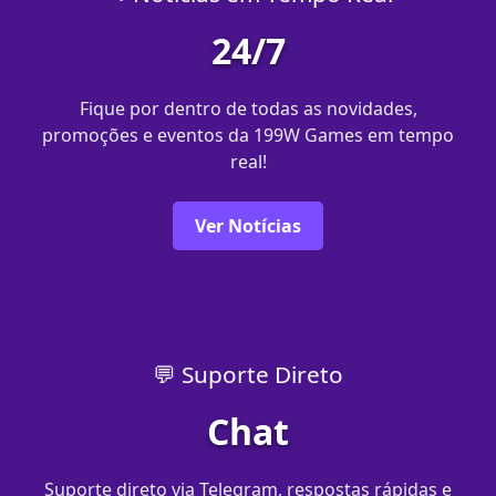
24/7
Fique por dentro de todas as novidades,
promoções e eventos da 199W Games em tempo
real!
Ver Notícias
💬 Suporte Direto
Chat
Suporte direto via Telegram, respostas rápidas e