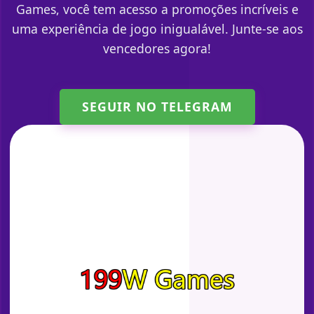
Games, você tem acesso a promoções incríveis e
uma experiência de jogo inigualável. Junte-se aos
vencedores agora!
SEGUIR NO TELEGRAM