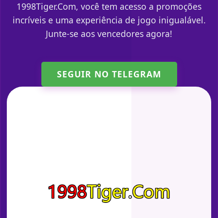
1998Tiger.Com, você tem acesso a promoções
incríveis e uma experiência de jogo inigualável.
Junte-se aos vencedores agora!
SEGUIR NO TELEGRAM