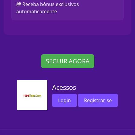
🎁 Receba bônus exclusivos
automaticamente
SEGUIR AGORA
Acessos
Login
Registrar-se