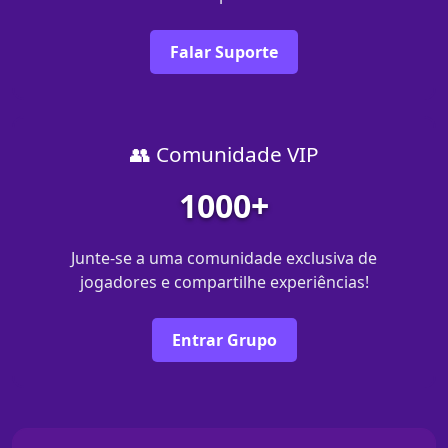
Falar Suporte
👥 Comunidade VIP
1000+
Junte-se a uma comunidade exclusiva de
jogadores e compartilhe experiências!
Entrar Grupo