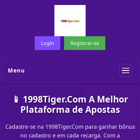
Login
Registrar-se
Menu
📱 1998Tiger.Com A Melhor
Plataforma de Apostas
Cadastre-se na 1998Tiger.Com para ganhar bônus
no cadastro e em cada recarga. Com a