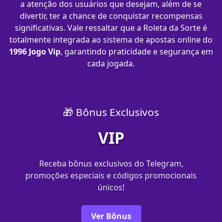
a atenção dos usuários que desejam, além de se
divertir, ter a chance de conquistar recompensas
significativas. Vale ressaltar que a Roleta da Sorte é
totalmente integrada ao sistema de apostas online do
1996 Jogo Vip
, garantindo praticidade e segurança em
cada jogada.
🎁 Bônus Exclusivos
VIP
Receba bônus exclusivos do Telegram,
promoções especiais e códigos promocionais
únicos!
Ver Bônus