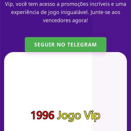
Vip, você tem acesso a promoções incríveis e uma
experiência de jogo inigualável. Junte-se aos
vencedores agora!
SEGUIR NO TELEGRAM