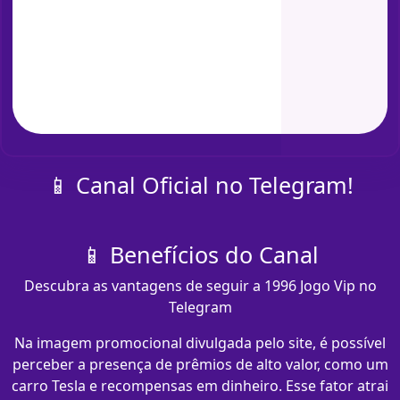
📱 Canal Oficial no Telegram!
📱 Benefícios do Canal
Descubra as vantagens de seguir a 1996 Jogo Vip no
Telegram
Na imagem promocional divulgada pelo site, é possível
perceber a presença de prêmios de alto valor, como um
carro Tesla e recompensas em dinheiro. Esse fator atrai