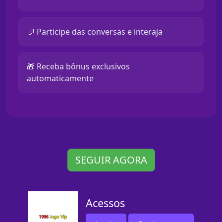
💬 Participe das conversas e interaja
🎁 Receba bônus exclusivos
automaticamente
SEGUIR AGORA
Acessos