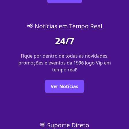
📢 Notícias em Tempo Real
24/7
Fique por dentro de todas as novidades,
promoções e eventos da 1996 Jogo Vip em
tempo real!
Ver Notícias
💬 Suporte Direto