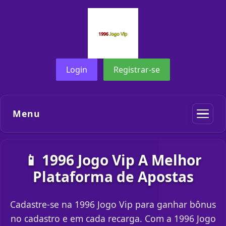
Login
Registrar-se
Menu
📱 1996 Jogo Vip A Melhor
Plataforma de Apostas
Cadastre-se na 1996 Jogo Vip para ganhar bônus
no cadastro e em cada recarga. Com a 1996 Jogo