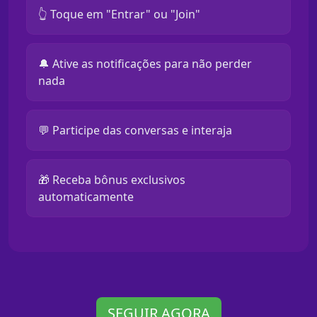
👆 Toque em "Entrar" ou "Join"
🔔 Ative as notificações para não perder
nada
💬 Participe das conversas e interaja
🎁 Receba bônus exclusivos
automaticamente
SEGUIR AGORA