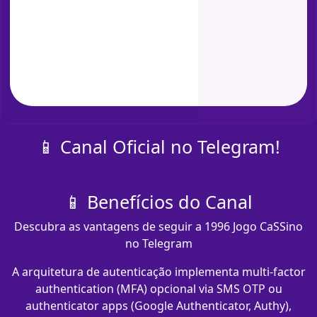
📱 Canal Oficial no Telegram!
📱 Benefícios do Canal
Descubra as vantagens de seguir a 1996 Jogo CaSSino
no Telegram
A arquitetura de autenticação implementa multi-factor
authentication (MFA) opcional via SMS OTP ou
authenticator apps (Google Authenticator, Authy),