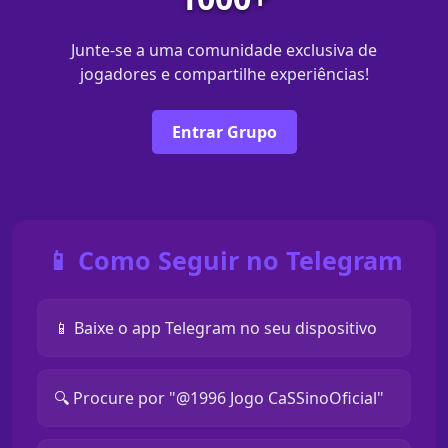
Junte-se a uma comunidade exclusiva de
jogadores e compartilhe experiências!
Entrar Grupo
📱 Como Seguir no Telegram
📱 Baixe o app Telegram no seu dispositivo
🔍 Procure por "@1996 Jogo CaSSinoOficial"