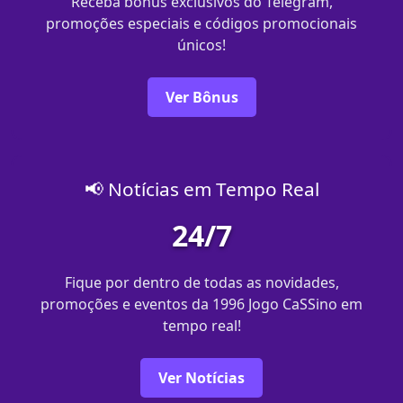
Receba bônus exclusivos do Telegram,
promoções especiais e códigos promocionais
únicos!
Ver Bônus
📢 Notícias em Tempo Real
24/7
Fique por dentro de todas as novidades,
promoções e eventos da 1996 Jogo CaSSino em
tempo real!
Ver Notícias