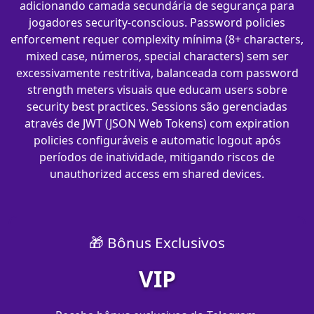
adicionando camada secundária de segurança para
jogadores security-conscious. Password policies
enforcement requer complexity mínima (8+ characters,
mixed case, números, special characters) sem ser
excessivamente restritiva, balanceada com password
strength meters visuais que educam users sobre
security best practices. Sessions são gerenciadas
através de JWT (JSON Web Tokens) com expiration
policies configuráveis e automatic logout após
períodos de inatividade, mitigando riscos de
unauthorized access em shared devices.
🎁 Bônus Exclusivos
VIP