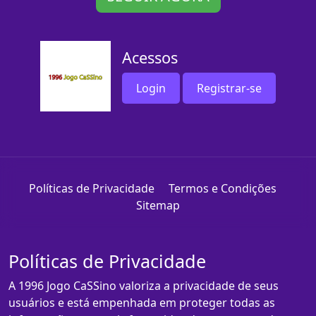
Acessos
Login
Registrar-se
Políticas de Privacidade
Termos e Condições
Sitemap
Políticas de Privacidade
A 1996 Jogo CaSSino valoriza a privacidade de seus
usuários e está empenhada em proteger todas as