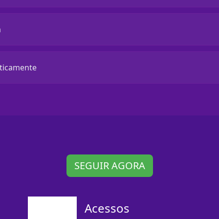
a
aticamente
SEGUIR AGORA
Acessos