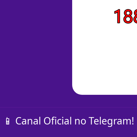
📱 Canal Oficial no Telegram!