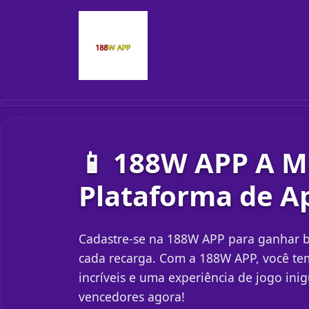
📱 188W APP A M
Plataforma de A
Cadastre-se na 188W APP para ganhar 
cada recarga. Com a 188W APP, você t
incríveis e uma experiência de jogo inig
vencedores agora!