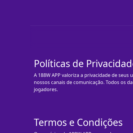
Políticas de Privacida
A 188W APP valoriza a privacidade de seus
nossos canais de comunicação. Todos os dad
jogadores.
Termos e Condições