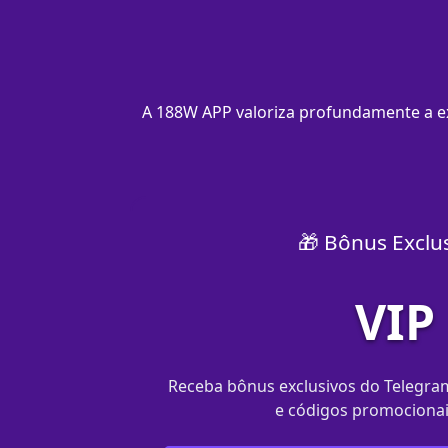
A 188W APP valoriza profundamente a ex
🎁 Bônus Exclu
VIP
Receba bônus exclusivos do Telegra
e códigos promocionai