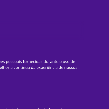
es pessoais fornecidas durante o uso de
elhoria contínua da experiência de nossos