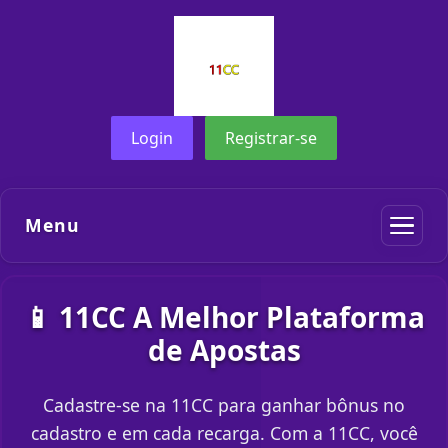
Login
Registrar-se
Menu
📱 11CC A Melhor Plataforma
de Apostas
Cadastre-se na 11CC para ganhar bônus no
cadastro e em cada recarga. Com a 11CC, você