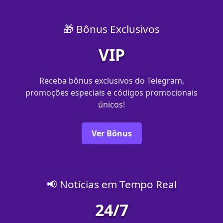
🎁 Bônus Exclusivos
VIP
Receba bônus exclusivos do Telegram,
promoções especiais e códigos promocionais
únicos!
Ver Bônus
📢 Notícias em Tempo Real
24/7