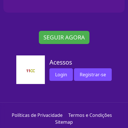
SEGUIR AGORA
Acessos
Login
Registrar-se
Políticas de Privacidade
Termos e Condições
Sitemap