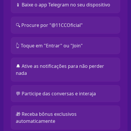
📱 Baixe o app Telegram no seu dispositivo
🔍 Procure por "@11CCOficial"
👆 Toque em "Entrar" ou "Join"
🔔 Ative as notificações para não perder
nada
💬 Participe das conversas e interaja
🎁 Receba bônus exclusivos
automaticamente