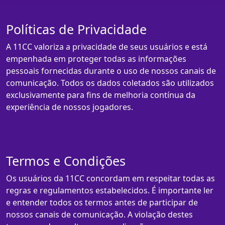
Políticas de Privacidade
A 11CC valoriza a privacidade de seus usuários e está
empenhada em proteger todas as informações
pessoais fornecidas durante o uso de nossos canais de
comunicação. Todos os dados coletados são utilizados
exclusivamente para fins de melhoria contínua da
experiência de nossos jogadores.
Termos e Condições
Os usuários da 11CC concordam em respeitar todas as
regras e regulamentos estabelecidos. É importante ler
e entender todos os termos antes de participar de
nossos canais de comunicação. A violação destes