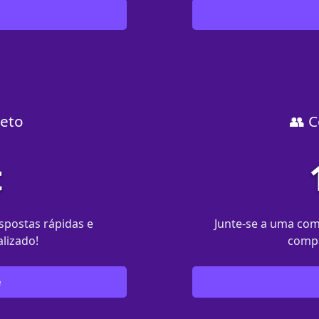
reto
👥 
t
espostas rápidas e
Junte-se a uma com
lizado!
compa
e