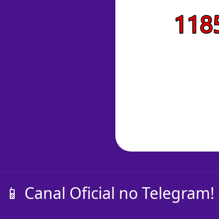
📱 Canal Oficial no Telegram!