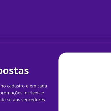
postas
 no cadastro e em cada
promoções incríveis e
unte-se aos vencedores