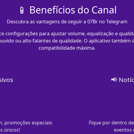
📱 Benefícios do Canal
Descubra as vantagens de seguir a 07Br no Telegram
ece configurações para ajustar volume, equalização e qualid
vido ou alto-falantes de qualidade. O aplicativo também 
compatibilidade máxima.
sivos
📢 Notí
m, promoções especiais
Fique por dentro d
s únicos!
eventos 