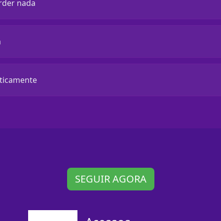
erder nada
a
aticamente
SEGUIR AGORA