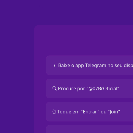
📱 Baixe o app Telegram no seu disp
🔍 Procure por "@07BrOficial"
👆 Toque em "Entrar" ou "Join"