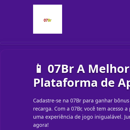
📱 07Br A Melhor
Plataforma de A
Cadastre-se na 07Br para ganhar bônus
recarga. Com a 07Br, você tem acesso a 
uma experiência de jogo inigualável. J
agora!