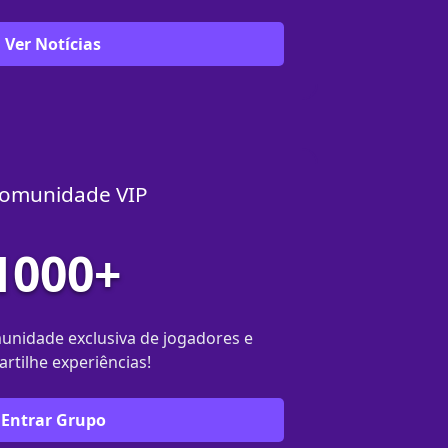
Ver Notícias
Comunidade VIP
1000+
unidade exclusiva de jogadores e
rtilhe experiências!
Entrar Grupo