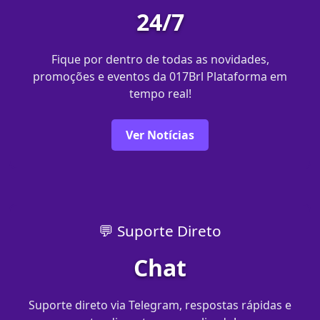
24/7
Fique por dentro de todas as novidades,
promoções e eventos da 017Brl Plataforma em
tempo real!
Ver Notícias
💬 Suporte Direto
Chat
Suporte direto via Telegram, respostas rápidas e